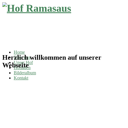
Home
Herzlich willkommen auf unserer
Über uns
Unser Hof
Webseite
Hofladen
Bilderalbum
Kontakt