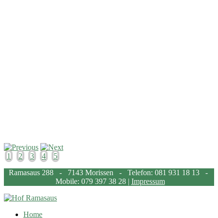
1
2
3
4
5
Ramasaus 288 - 7143 Morissen - Telefon: 081 931 18 13 -
Mobile: 079 397 38 28 |
Impressum
Home